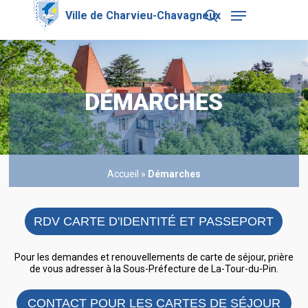
Skip
Menu
to
search
main
Close
content
Menu
DÉMARCHES
Accueil
»
Démarches
RDV CARTE D'IDENTITÉ ET PASSEPORT
Pour les demandes et renouvellements de carte de séjour, prière
de vous adresser à la Sous-Préfecture de La-Tour-du-Pin.
CONTACT POUR LES CARTES DE SÉJOUR