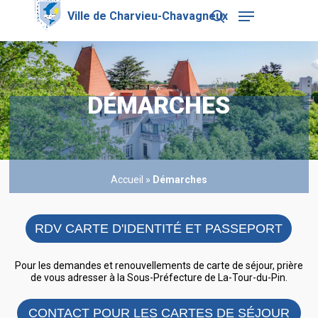
Skip
Menu
to
search
main
Close
content
Menu
DÉMARCHES
Accueil
»
Démarches
RDV CARTE D'IDENTITÉ ET PASSEPORT
Pour les demandes et renouvellements de carte de séjour, prière
de vous adresser à la Sous-Préfecture de La-Tour-du-Pin.
CONTACT POUR LES CARTES DE SÉJOUR