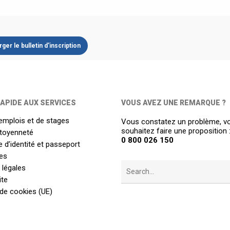
ger le bulletin d'inscription
APIDE AUX SERVICES
VOUS AVEZ UNE REMARQUE ?
emplois et de stages
Vous constatez un problème, v
souhaitez faire une proposition 
itoyenneté
0 800 026 150
 d’identité et passeport
es
 légales
ite
 de cookies (UE)