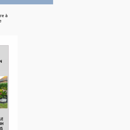
re à
e