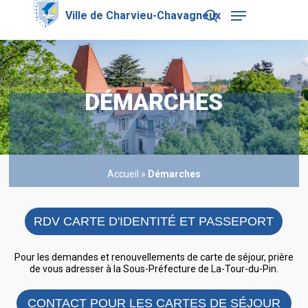
Skip
Menu
to
search
main
Close
content
Menu
DÉMARCHES
Accueil
»
Démarches
RDV CARTE D'IDENTITÉ ET PASSEPORT
Pour les demandes et renouvellements de carte de séjour, prière
de vous adresser à la Sous-Préfecture de La-Tour-du-Pin.
CONTACT POUR LES CARTES DE SÉJOUR