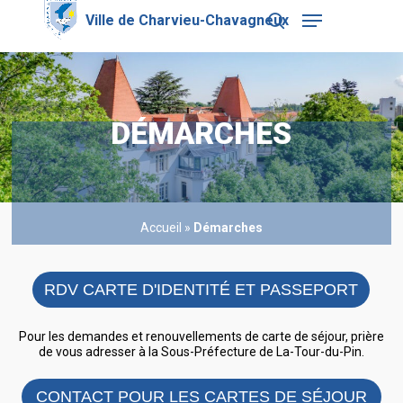
Skip
Menu
to
search
main
Close
content
Menu
DÉMARCHES
Accueil
»
Démarches
RDV CARTE D'IDENTITÉ ET PASSEPORT
Pour les demandes et renouvellements de carte de séjour, prière
de vous adresser à la Sous-Préfecture de La-Tour-du-Pin.
CONTACT POUR LES CARTES DE SÉJOUR