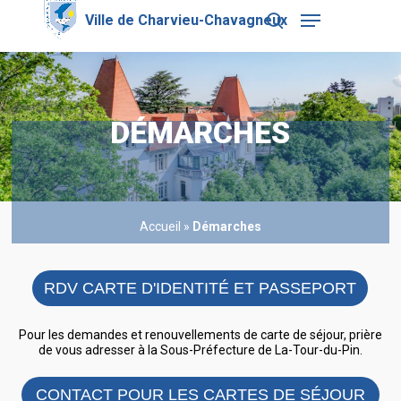
Skip
Menu
to
search
main
Close
content
Menu
DÉMARCHES
Accueil
»
Démarches
RDV CARTE D'IDENTITÉ ET PASSEPORT
Pour les demandes et renouvellements de carte de séjour, prière
de vous adresser à la Sous-Préfecture de La-Tour-du-Pin.
CONTACT POUR LES CARTES DE SÉJOUR