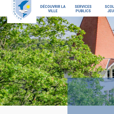
Skip
to
DÉCOUVRIR LA
SERVICES
SCOL
VILLE
PUBLICS
JEU
main
content