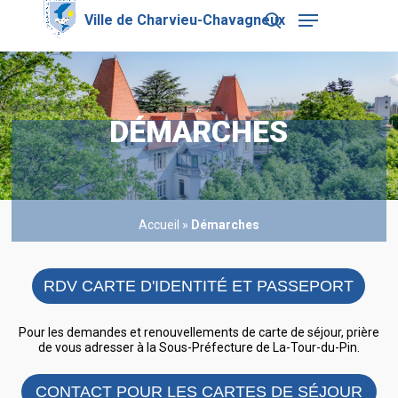
Skip
Menu
to
search
main
Close
content
Menu
DÉMARCHES
Accueil
»
Démarches
RDV CARTE D'IDENTITÉ ET PASSEPORT
Pour les demandes et renouvellements de carte de séjour, prière
de vous adresser à la Sous-Préfecture de La-Tour-du-Pin.
CONTACT POUR LES CARTES DE SÉJOUR