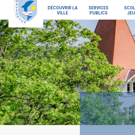
Skip
to
DÉCOUVRIR LA
SERVICES
SCOL
VILLE
PUBLICS
JEU
main
content