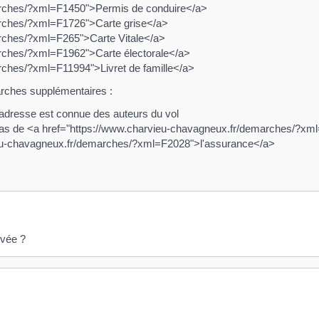
arches/?xml=F1450">Permis de conduire</a>
arches/?xml=F1726">Carte grise</a>
arches/?xml=F265">Carte Vitale</a>
rches/?xml=F1962">Carte électorale</a>
rches/?xml=F11994">Livret de famille</a>
marches supplémentaires :
 adresse est connue des auteurs du vol
cas de <a href="https://www.charvieu-chavagneux.fr/demarches/?xml
ieu-chavagneux.fr/demarches/?xml=F2028">l'assurance</a>
uvée ?