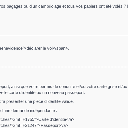
 vos bagages ou d'un cambriolage et tous vos papiers ont été volés 
enevidence">déclarer le vol</span>.
eport, ainsi que votre permis de conduire et/ou votre carte grise et/ou 
uvelle carte d'identité ou un nouveau passeport.
ra présenter une pièce d'identité valide.
t d'une demande indépendante :
rches/?xml=F1759">Carte d'identité</a>
marches/?xml=F21247">Passeport</a>