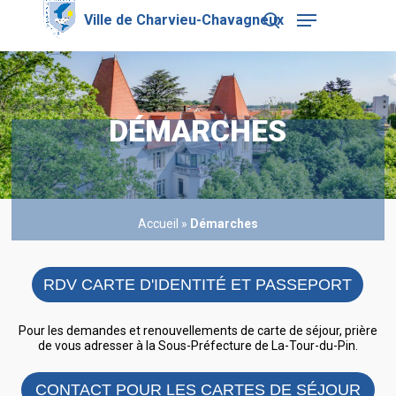
Skip
Menu
to
search
main
Close
content
Menu
DÉMARCHES
Accueil
»
Démarches
RDV CARTE D'IDENTITÉ ET PASSEPORT
Pour les demandes et renouvellements de carte de séjour, prière
de vous adresser à la Sous-Préfecture de La-Tour-du-Pin.
CONTACT POUR LES CARTES DE SÉJOUR