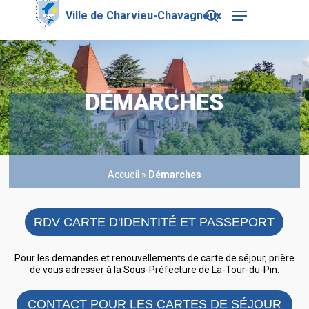
Skip
Menu
to
search
main
Close
content
Menu
DÉMARCHES
Accueil
»
Démarches
RDV CARTE D'IDENTITÉ ET PASSEPORT
Pour les demandes et renouvellements de carte de séjour, prière
de vous adresser à la Sous-Préfecture de La-Tour-du-Pin.
CONTACT POUR LES CARTES DE SÉJOUR