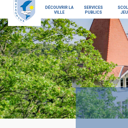
Skip
to
DÉCOUVRIR LA
SERVICES
SCOL
VILLE
PUBLICS
JEU
main
content