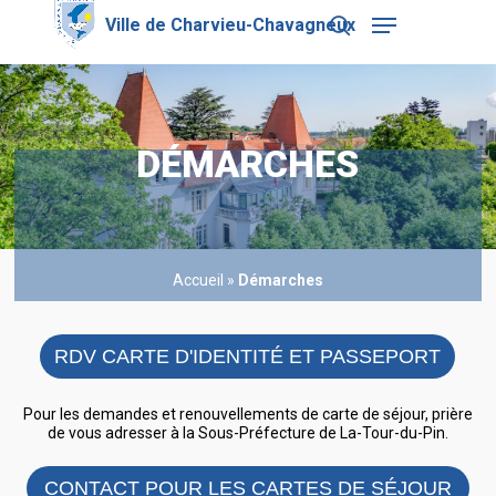
Skip
Menu
to
search
main
Close
content
Menu
DÉMARCHES
Accueil
»
Démarches
RDV CARTE D'IDENTITÉ ET PASSEPORT
Pour les demandes et renouvellements de carte de séjour, prière
de vous adresser à la Sous-Préfecture de La-Tour-du-Pin.
CONTACT POUR LES CARTES DE SÉJOUR