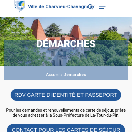
Skip
Menu
to
search
main
Close
content
Menu
DÉMARCHES
Accueil
»
Démarches
RDV CARTE D'IDENTITÉ ET PASSEPORT
Pour les demandes et renouvellements de carte de séjour, prière
de vous adresser à la Sous-Préfecture de La-Tour-du-Pin.
CONTACT POUR LES CARTES DE SÉJOUR