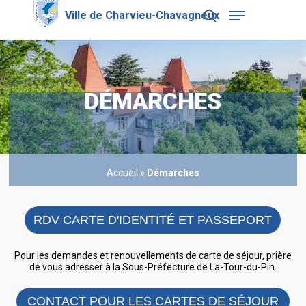
Skip
Menu
to
search
main
Close
content
Menu
DÉMARCHES
Accueil
»
Démarches
RDV CARTE D'IDENTITÉ ET PASSEPORT
Pour les demandes et renouvellements de carte de séjour, prière
de vous adresser à la Sous-Préfecture de La-Tour-du-Pin.
CONTACT POUR LES CARTES DE SÉJOUR