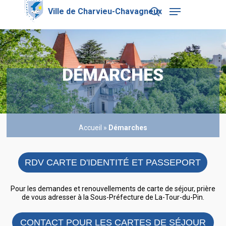
Skip
Menu
to
search
main
Close
content
Menu
DÉMARCHES
Accueil
»
Démarches
RDV CARTE D'IDENTITÉ ET PASSEPORT
Pour les demandes et renouvellements de carte de séjour, prière
de vous adresser à la Sous-Préfecture de La-Tour-du-Pin.
CONTACT POUR LES CARTES DE SÉJOUR