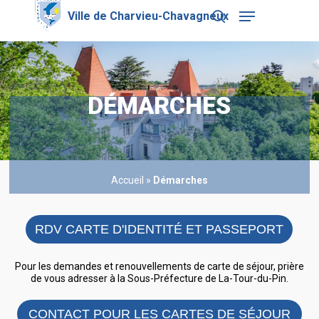
Skip
Menu
to
search
main
Close
content
Menu
DÉMARCHES
Accueil
»
Démarches
RDV CARTE D'IDENTITÉ ET PASSEPORT
Pour les demandes et renouvellements de carte de séjour, prière
de vous adresser à la Sous-Préfecture de La-Tour-du-Pin.
CONTACT POUR LES CARTES DE SÉJOUR