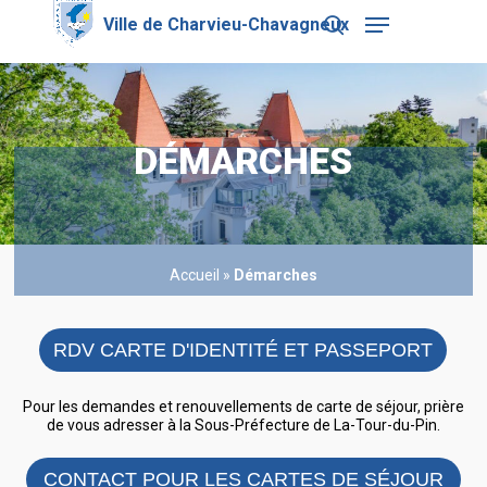
Skip
Menu
to
search
main
Close
content
Menu
DÉMARCHES
Accueil
»
Démarches
RDV CARTE D'IDENTITÉ ET PASSEPORT
Pour les demandes et renouvellements de carte de séjour, prière
de vous adresser à la Sous-Préfecture de La-Tour-du-Pin.
CONTACT POUR LES CARTES DE SÉJOUR