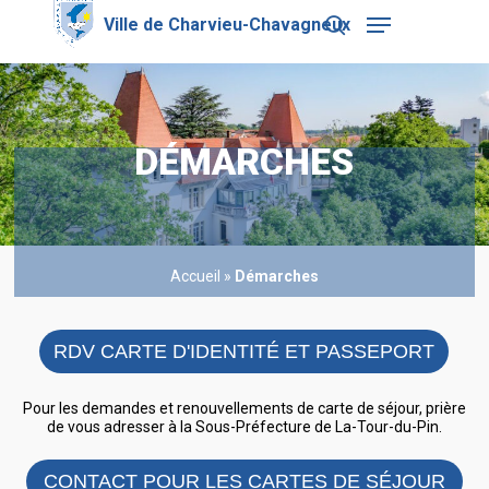
Skip
Menu
to
search
main
Close
content
Menu
DÉMARCHES
Accueil
»
Démarches
RDV CARTE D'IDENTITÉ ET PASSEPORT
Pour les demandes et renouvellements de carte de séjour, prière
de vous adresser à la Sous-Préfecture de La-Tour-du-Pin.
CONTACT POUR LES CARTES DE SÉJOUR