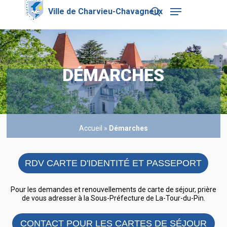
Skip
Menu
to
search
main
Close
content
Menu
DÉMARCHES
Accueil
»
Démarches
RDV CARTE D'IDENTITÉ ET PASSEPORT
Pour les demandes et renouvellements de carte de séjour, prière
de vous adresser à la Sous-Préfecture de La-Tour-du-Pin.
CONTACT POUR LES CARTES DE SÉJOUR