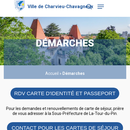
Skip
Menu
to
search
main
Close
content
Menu
DÉMARCHES
Accueil
»
Démarches
RDV CARTE D'IDENTITÉ ET PASSEPORT
Pour les demandes et renouvellements de carte de séjour, prière
de vous adresser à la Sous-Préfecture de La-Tour-du-Pin.
CONTACT POUR LES CARTES DE SÉJOUR