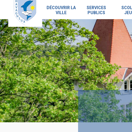
Skip
to
DÉCOUVRIR LA
SERVICES
SCOL
VILLE
PUBLICS
JEU
main
content