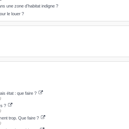
ns une zone d'habitat indigne ?
ur le louer ?
s état : que faire ?
)
urs ?
)
ent trop. Que faire ?
)