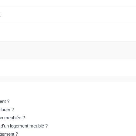
t
ent ?
louer ?
ion meublée ?
on d'un logement meublé ?
logement ?