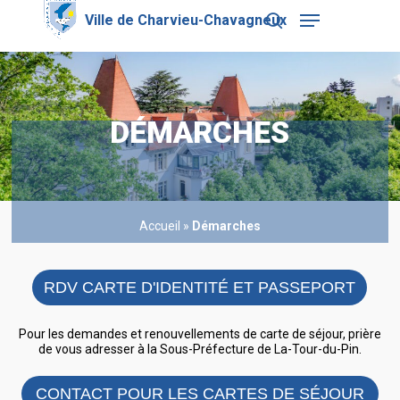
Skip
Menu
to
search
main
Close
content
Menu
DÉMARCHES
Accueil
»
Démarches
RDV CARTE D'IDENTITÉ ET PASSEPORT
Pour les demandes et renouvellements de carte de séjour, prière
de vous adresser à la Sous-Préfecture de La-Tour-du-Pin.
CONTACT POUR LES CARTES DE SÉJOUR