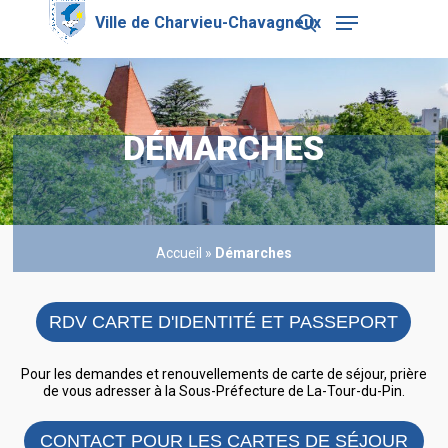
Skip
Menu
to
search
main
Close
content
Menu
DÉMARCHES
Accueil
»
Démarches
RDV CARTE D'IDENTITÉ ET PASSEPORT
Pour les demandes et renouvellements de carte de séjour, prière
de vous adresser à la Sous-Préfecture de La-Tour-du-Pin.
CONTACT POUR LES CARTES DE SÉJOUR