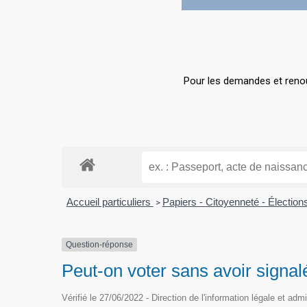
Hit enter to search or ESC to close
Pour les demandes et renou
Accueil particuliers
Papiers - Citoyenneté - Électio
>
Question-réponse
Peut-on voter sans avoir sign
Vérifié le 27/06/2022 - Direction de l'information légale et adm