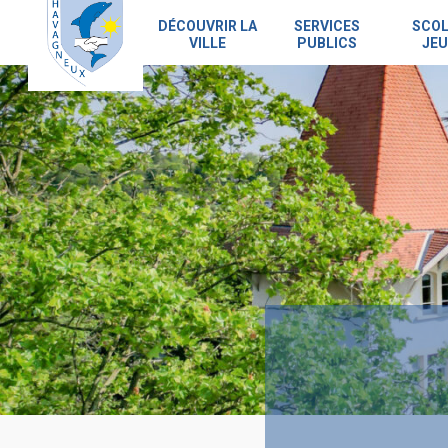
Skip
to
DÉCOUVRIR LA
SERVICES
SCOL
VILLE
PUBLICS
JEU
main
content