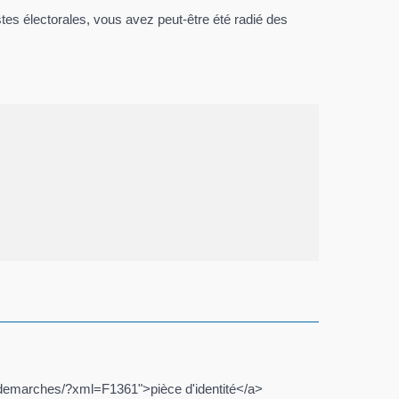
stes électorales, vous avez peut-être été radié des
r/demarches/?xml=F1361">pièce d'identité</a>