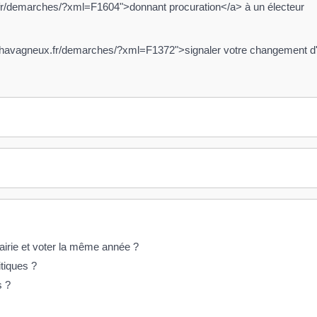
.fr/demarches/?xml=F1604">donnant procuration</a> à un électeur
-chavagneux.fr/demarches/?xml=F1372">signaler votre changement d
 mairie et voter la même année ?
itiques ?
s ?