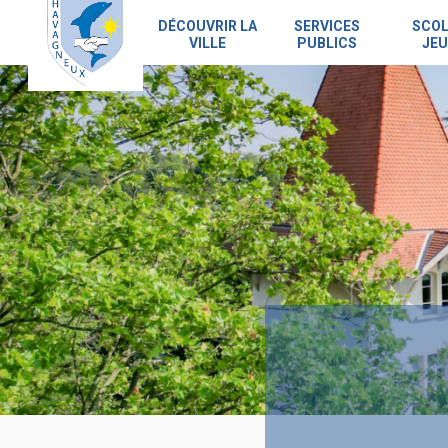
Skip
to
DÉCOUVRIR LA
SERVICES
SCOL
VILLE
PUBLICS
JEU
main
content