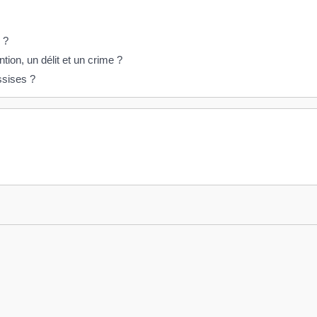
 ?
tion, un délit et un crime ?
ssises ?