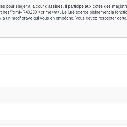
torales pour siéger à la cour d'assises. Il participe aux côtés des ma
hes/?xml=R49230">crime</a>. Le juré exerce pleinement la fonction 
il y a un motif grave qui vous en empêche. Vous devez respecter certa