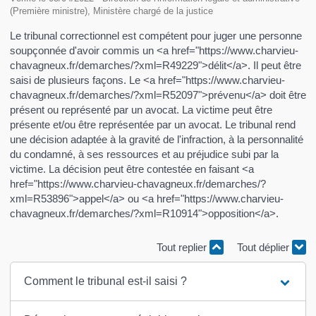
(Première ministre), Ministère chargé de la justice
Le tribunal correctionnel est compétent pour juger une personne
soupçonnée d'avoir commis un <a href="https://www.charvieu-
chavagneux.fr/demarches/?xml=R49229">délit</a>. Il peut être
saisi de plusieurs façons. Le <a href="https://www.charvieu-
chavagneux.fr/demarches/?xml=R52097">prévenu</a> doit être
présent ou représenté par un avocat. La victime peut être
présente et/ou être représentée par un avocat. Le tribunal rend
une décision adaptée à la gravité de l'infraction, à la personnalité
du condamné, à ses ressources et au préjudice subi par la
victime. La décision peut être contestée en faisant <a
href="https://www.charvieu-chavagneux.fr/demarches/?
xml=R53896">appel</a> ou <a href="https://www.charvieu-
chavagneux.fr/demarches/?xml=R10914">opposition</a>.
Tout replier
Tout déplier
Comment le tribunal est-il saisi ?