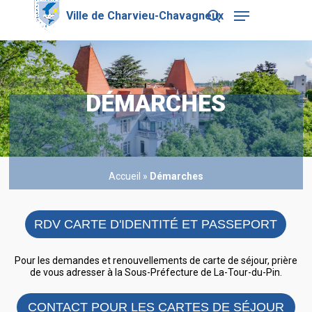
Skip
Menu
to
search
main
Close
content
Menu
DÉMARCHES
Accueil
»
Démarches
RDV CARTE D'IDENTITÉ ET PASSEPORT
Pour les demandes et renouvellements de carte de séjour, prière
de vous adresser à la Sous-Préfecture de La-Tour-du-Pin.
CONTACT POUR LES CARTES DE SÉJOUR