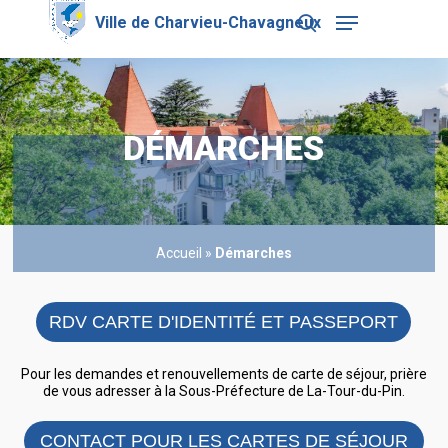
Skip
Menu
to
search
main
Close
content
Menu
DÉMARCHES
Accueil
»
Démarches
RDV CARTE D'IDENTITÉ ET PASSEPORT
Pour les demandes et renouvellements de carte de séjour, prière
de vous adresser à la Sous-Préfecture de La-Tour-du-Pin.
CONTACT POUR LES CARTES DE SÉJOUR