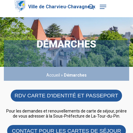
Skip
Menu
to
search
main
Close
content
Menu
DÉMARCHES
Accueil
»
Démarches
RDV CARTE D'IDENTITÉ ET PASSEPORT
Pour les demandes et renouvellements de carte de séjour, prière
de vous adresser à la Sous-Préfecture de La-Tour-du-Pin.
CONTACT POUR LES CARTES DE SÉJOUR