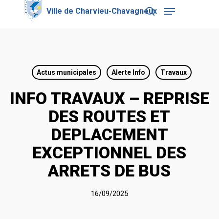
Skip
Menu
to
search
main
Close
content
Menu
Actus municipales
Alerte Info
Travaux
INFO TRAVAUX – REPRISE
DES ROUTES ET
DEPLACEMENT
EXCEPTIONNEL DES
ARRETS DE BUS
16/09/2025