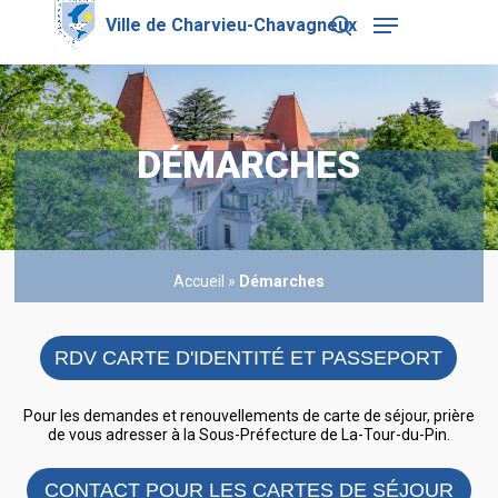
Skip
Menu
to
search
main
Close
content
Menu
DÉMARCHES
Accueil
»
Démarches
RDV CARTE D'IDENTITÉ ET PASSEPORT
Pour les demandes et renouvellements de carte de séjour, prière
de vous adresser à la Sous-Préfecture de La-Tour-du-Pin.
CONTACT POUR LES CARTES DE SÉJOUR