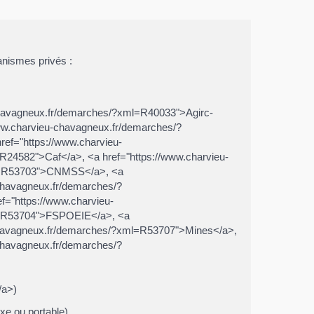
anismes privés :
eu-chavagneux.fr/demarches/?xml=R40033">Agirc-
ww.charvieu-chavagneux.fr/demarches/?
ef="https://www.charvieu-
24582">Caf</a>, <a href="https://www.charvieu-
ml=R53703">CNMSS</a>, <a
chavagneux.fr/demarches/?
="https://www.charvieu-
ml=R53704">FSPOEIE</a>, <a
-chavagneux.fr/demarches/?xml=R53707">Mines</a>,
chavagneux.fr/demarches/?
/a>)
xe ou portable).