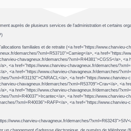
ent auprès de plusieurs services de l'administration et certains org
P)
d'allocations familiales et de retraite (<a href="https://www.charvi
agneux.fr/demarches/?xml=R53710">Camieg</a>, <a href="https://w
.charvieu-chavagneux.fr/demarches/?xml=R44381">CGSS</a>, <a hr
, <a href="https://www.charvieu-chavagneux.fr/demarches/?xml=R
a>, <a href="https://www.charvieu-chavagneux.fr/demarches/?x
arches/?xml=R31192">CNRACL</a>, <a href="https://www.charvieu-
harvieu-chavagneux.fr/demarches/?xml=R53709">Crav</a>, <a href
a>, <a href="https://www.charvieu-chavagneux.fr/demarches/?x
rches/?xml=R40037">Ircantec</a>, <a href="https://www.charvieu
demarches/?xml=R40036">RAFP</a>, <a href="https://www.charvieu-
="https://www.charvieu-chavagneux.fr/demarches/?xml=R63243">SIV<
ler un changement d'adresse électronique, de numéro de téléphone (fi