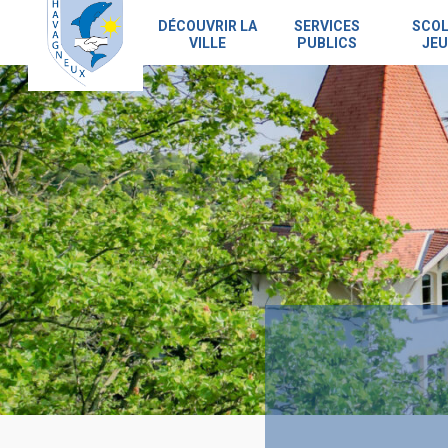
Skip
to
DÉCOUVRIR LA
SERVICES
SCOL
VILLE
PUBLICS
JEU
main
content