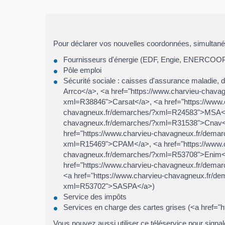
Pour déclarer vos nouvelles coordonnées, simultaném
Fournisseurs d'énergie (EDF, Engie, ENERCOO
Pôle emploi
Sécurité sociale : caisses d'assurance maladie, 
Arrco</a>, <a href="https://www.charvieu-chav
xml=R38846">Carsat</a>, <a href="https://www
chavagneux.fr/demarches/?xml=R24583">MSA</a>
chavagneux.fr/demarches/?xml=R31538">Cnav</
href="https://www.charvieu-chavagneux.fr/dem
xml=R15469">CPAM</a>, <a href="https://www.c
chavagneux.fr/demarches/?xml=R53708">Enim</
href="https://www.charvieu-chavagneux.fr/dema
<a href="https://www.charvieu-chavagneux.fr/
xml=R53702">SASPA</a>)
Service des impôts
Services en charge des cartes grises (<a href
Vous pouvez aussi utiliser ce téléservice pour signa