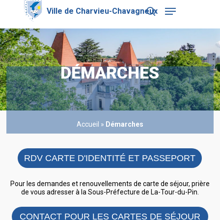
Skip
Menu
to
search
main
Close
content
Menu
DÉMARCHES
Accueil
»
Démarches
RDV CARTE D'IDENTITÉ ET PASSEPORT
Pour les demandes et renouvellements de carte de séjour, prière
de vous adresser à la Sous-Préfecture de La-Tour-du-Pin.
CONTACT POUR LES CARTES DE SÉJOUR