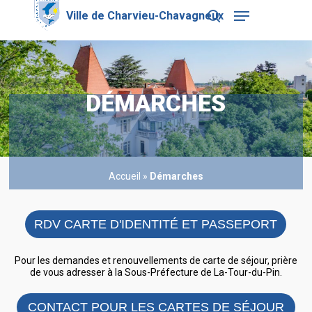
Skip
Menu
to
search
main
Close
content
Menu
DÉMARCHES
Accueil
»
Démarches
RDV CARTE D'IDENTITÉ ET PASSEPORT
Pour les demandes et renouvellements de carte de séjour, prière
de vous adresser à la Sous-Préfecture de La-Tour-du-Pin.
CONTACT POUR LES CARTES DE SÉJOUR