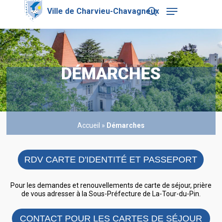
Skip
Menu
to
search
main
Close
content
Menu
DÉMARCHES
Accueil
»
Démarches
RDV CARTE D'IDENTITÉ ET PASSEPORT
Pour les demandes et renouvellements de carte de séjour, prière
de vous adresser à la Sous-Préfecture de La-Tour-du-Pin.
CONTACT POUR LES CARTES DE SÉJOUR