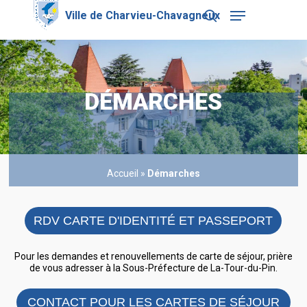
Skip
Menu
to
search
main
Close
content
Menu
DÉMARCHES
Accueil
»
Démarches
RDV CARTE D'IDENTITÉ ET PASSEPORT
Pour les demandes et renouvellements de carte de séjour, prière
de vous adresser à la Sous-Préfecture de La-Tour-du-Pin.
CONTACT POUR LES CARTES DE SÉJOUR