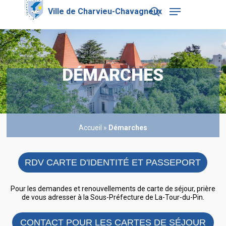
Skip
Menu
to
search
main
Close
content
Menu
DÉMARCHES
Accueil
»
Démarches
RDV CARTE D'IDENTITÉ ET PASSEPORT
Pour les demandes et renouvellements de carte de séjour, prière
de vous adresser à la Sous-Préfecture de La-Tour-du-Pin.
CONTACT POUR LES CARTES DE SÉJOUR