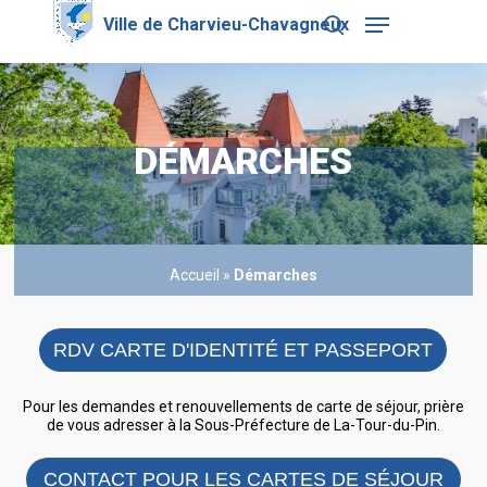
Skip
Menu
to
search
main
Close
content
Menu
DÉMARCHES
Accueil
»
Démarches
RDV CARTE D'IDENTITÉ ET PASSEPORT
Pour les demandes et renouvellements de carte de séjour, prière
de vous adresser à la Sous-Préfecture de La-Tour-du-Pin.
CONTACT POUR LES CARTES DE SÉJOUR