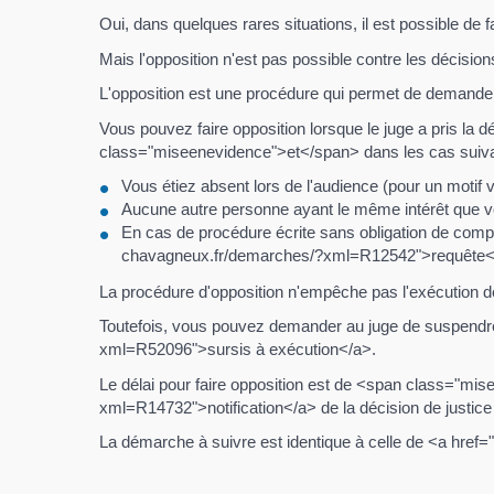
Oui, dans quelques rares situations, il est possible de f
Mais l'opposition n'est pas possible contre les décision
L'opposition est une procédure qui permet de demander qu
Vous pouvez faire opposition lorsque le juge a pris la
class="miseenevidence">et</span> dans les cas suiva
Vous étiez absent lors de l'audience (pour un motif 
Aucune autre personne ayant le même intérêt que vous
En cas de procédure écrite sans obligation de comp
chavagneux.fr/demarches/?xml=R12542">requête</
La procédure d'opposition n'empêche pas l'exécution d
Toutefois, vous pouvez demander au juge de suspendre 
xml=R52096">sursis à exécution</a>.
Le délai pour faire opposition est de <span class="mi
xml=R14732">notification</a> de la décision de justice
La démarche à suivre est identique à celle de <a href