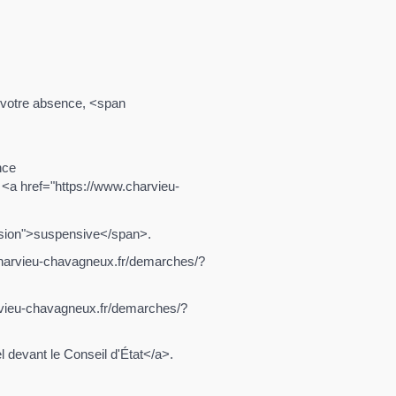
n votre absence, <span
nce
 <a href="https://www.charvieu-
ession">suspensive</span>.
.charvieu-chavagneux.fr/demarches/?
arvieu-chavagneux.fr/demarches/?
 devant le Conseil d'État</a>.