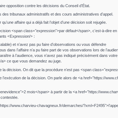
aire opposition contre les décisions du Conseil d'État.
s des tribunaux administratifs et des cours administratives d'appel.
'une affaire qui a déjà fait l'objet d'une décision soit rejugée.
 décision <span class="expression">par défaut</span>, c'est-à-dire e
nts <Expression/> :
valable) et n'avez pas pu faire d'observations ou vous défendre
 dans l'affaire n'a pu faire part de vos observations lors de l'audie
araître à l'audience, vous n'avez pas indiqué précisément dans votre
a> ce que vous demandez au juge.
e la décision. On dit que la procédure n'est pas <span class="expr
l'exécution de la décision. On parle alors de <a href="https://www
seenevidence">2 mois</span> à partir de la <a href="https://www.ch
 contestée.
="https://www.charvieu-chavagneux.fr/demarches/?xml=F2495">l'appel