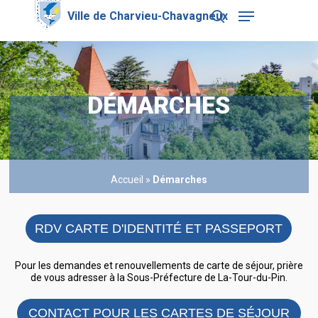
Skip
Menu
to
search
main
Close
content
Menu
DÉMARCHES
Accueil
»
Démarches
RDV CARTE D'IDENTITÉ ET PASSEPORT
Pour les demandes et renouvellements de carte de séjour, prière
de vous adresser à la Sous-Préfecture de La-Tour-du-Pin.
CONTACT POUR LES CARTES DE SÉJOUR