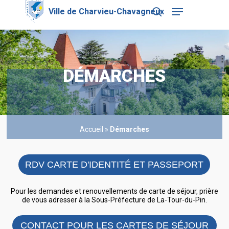
Skip
Menu
to
search
main
Close
content
Menu
DÉMARCHES
Accueil
»
Démarches
RDV CARTE D'IDENTITÉ ET PASSEPORT
Pour les demandes et renouvellements de carte de séjour, prière
de vous adresser à la Sous-Préfecture de La-Tour-du-Pin.
CONTACT POUR LES CARTES DE SÉJOUR