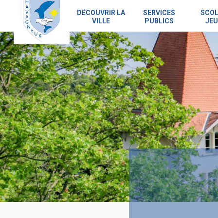
Skip
to
DÉCOUVRIR LA
SERVICES
SCOL
VILLE
PUBLICS
JEU
main
content