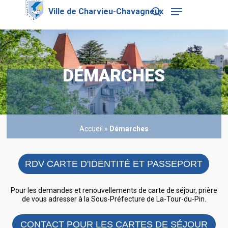
Skip
Menu
to
search
main
Close
content
Menu
DÉMARCHES
Accueil
»
Démarches
RDV CARTE D'IDENTITÉ ET PASSEPORT
Pour les demandes et renouvellements de carte de séjour, prière
de vous adresser à la Sous-Préfecture de La-Tour-du-Pin.
CONTACT POUR LES CARTES DE SÉJOUR