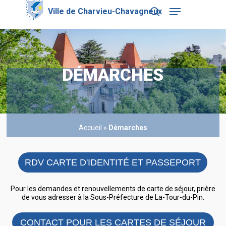
Skip
Menu
to
search
main
Close
content
Menu
DÉMARCHES
Accueil
»
Démarches
RDV CARTE D'IDENTITÉ ET PASSEPORT
Pour les demandes et renouvellements de carte de séjour, prière
de vous adresser à la Sous-Préfecture de La-Tour-du-Pin.
CONTACT POUR LES CARTES DE SÉJOUR