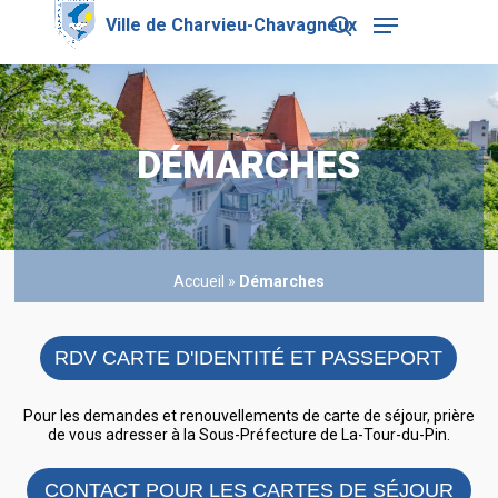
Skip
Menu
to
search
main
Close
content
Menu
DÉMARCHES
Accueil
»
Démarches
RDV CARTE D'IDENTITÉ ET PASSEPORT
Pour les demandes et renouvellements de carte de séjour, prière
de vous adresser à la Sous-Préfecture de La-Tour-du-Pin.
CONTACT POUR LES CARTES DE SÉJOUR