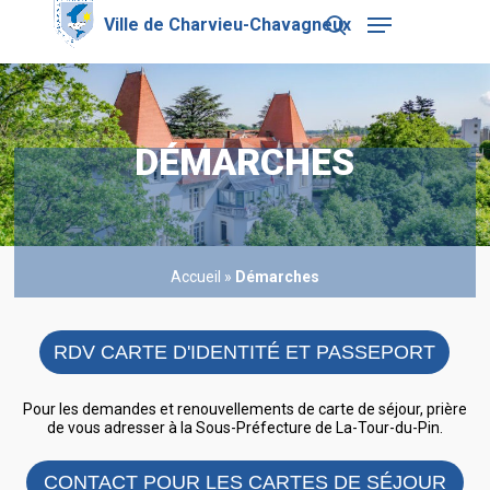
Skip
Menu
to
search
main
Close
content
Menu
DÉMARCHES
Accueil
»
Démarches
RDV CARTE D'IDENTITÉ ET PASSEPORT
Pour les demandes et renouvellements de carte de séjour, prière
de vous adresser à la Sous-Préfecture de La-Tour-du-Pin.
CONTACT POUR LES CARTES DE SÉJOUR