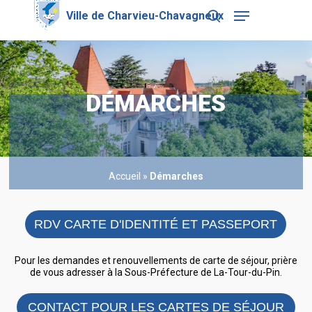
Skip
Menu
to
search
main
Close
content
Menu
DÉMARCHES
Accueil
»
Démarches
RDV CARTE D'IDENTITÉ ET PASSEPORT
Pour les demandes et renouvellements de carte de séjour, prière
de vous adresser à la Sous-Préfecture de La-Tour-du-Pin.
CONTACT POUR LES CARTES DE SÉJOUR