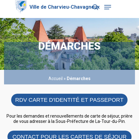
Skip
Menu
to
search
main
Close
content
Menu
DÉMARCHES
Accueil
»
Démarches
RDV CARTE D'IDENTITÉ ET PASSEPORT
Pour les demandes et renouvellements de carte de séjour, prière
de vous adresser à la Sous-Préfecture de La-Tour-du-Pin.
CONTACT POUR LES CARTES DE SÉJOUR