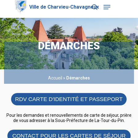
Skip
Menu
to
search
main
Close
content
Menu
DÉMARCHES
Accueil
»
Démarches
RDV CARTE D'IDENTITÉ ET PASSEPORT
Pour les demandes et renouvellements de carte de séjour, prière
de vous adresser à la Sous-Préfecture de La-Tour-du-Pin.
CONTACT POUR LES CARTES DE SÉJOUR