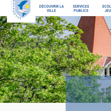
Skip
to
DÉCOUVRIR LA
SERVICES
SCOL
VILLE
PUBLICS
JEU
main
content